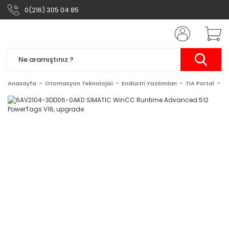
0(216) 305 04 85
Anasayfa
Otomasyon Teknolojisi
Endüstri Yazılımları
TIA Portal
S