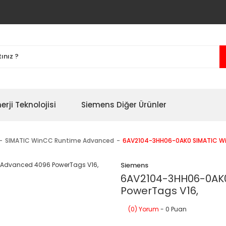
erji Teknolojisi
Siemens Diğer Ürünler
SIMATIC WinCC Runtime Advanced
6AV2104-3HH06-0AK0 SIMATIC W
Siemens
6AV2104-3HH06-0AK0
PowerTags V16,
(0) Yorum
- 0 Puan