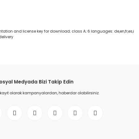
ation and license key for download; class A; 6 languages: de,en,fr,es,i
delivery
etebilirsiniz.
osyal Medyada Bizi Takip Edin
 kayıt olarak kampanyalardan, haberdar olabilirsiniz.