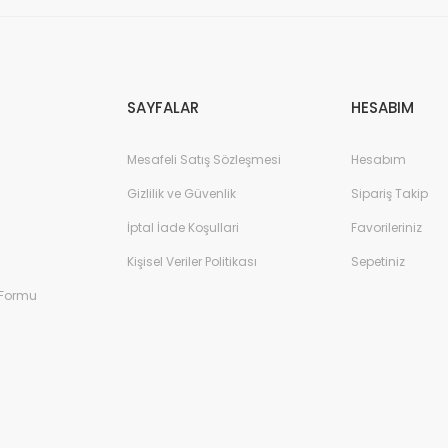
Gönder
SAYFALAR
HESABIM
Mesafeli Satış Sözleşmesi
Hesabım
Gizlilik ve Güvenlik
Sipariş Takip
İptal İade Koşullari
Favorileriniz
Kişisel Veriler Politikası
Sepetiniz
 Formu