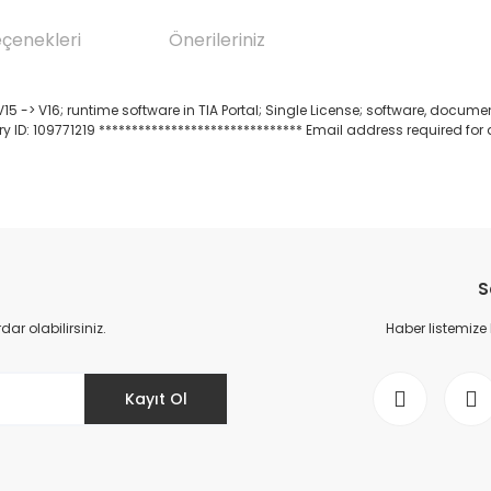
eçenekleri
Önerileriniz
 V16; runtime software in TIA Portal; Single License; software, document
 ID: 109771219 ******************************* Email address required for 
da yetersiz gördüğünüz noktaları öneri formunu kullanarak tarafımıza il
Bu ürüne ilk yorumu siz yapın!
S
Yorum Yaz
r olabilirsiniz.
Haber listemize
Kayıt Ol