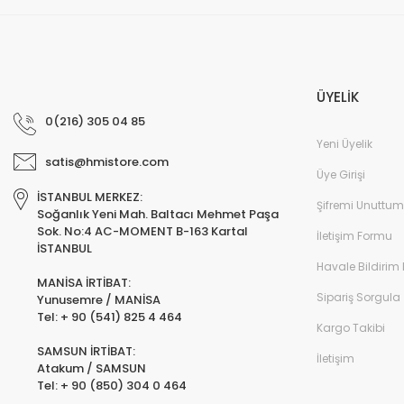
ÜYELİK
0(216) 305 04 85
Yeni Üyelik
satis@hmistore.com
Üye Girişi
İSTANBUL MERKEZ:
Şifremi Unuttum
Soğanlık Yeni Mah. Baltacı Mehmet Paşa
Sok. No:4 AC-MOMENT B-163 Kartal
İletişim Formu
İSTANBUL
Havale Bildirim
MANİSA İRTİBAT:
Sipariş Sorgula
Yunusemre / MANİSA
Tel: + 90 (541) 825 4 464
Kargo Takibi
SAMSUN İRTİBAT:
İletişim
Atakum / SAMSUN
Tel: + 90 (850) 304 0 464