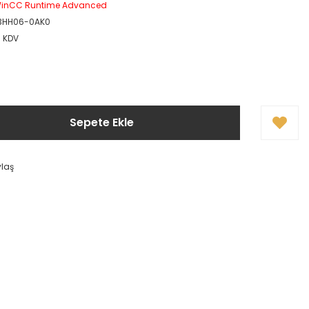
WinCC Runtime Advanced
3HH06-0AK0
+ KDV
Sepete Ekle
ylaş