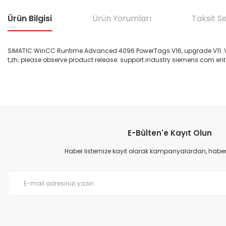
Ürün Bilgisi
Ürün Yorumları
Taksit S
SIMATIC WinCC Runtime Advanced 4096 PowerTags V16, upgrade V11..V15 ->
t,zh; please observe product release: support.industry.siemens.com entry
Bu ürünün fiyat bilgisi, resim, ürün açıklamalarında ve diğer konular
Görüş ve önerileriniz için teşekkür ederiz.
E-Bülten'e Kayıt Olun
Ürün resmi kalitesiz, bozuk veya görüntülenemiyor.
Ürün açıklamasında eksik bilgiler bulunuyor.
Haber listemize kayıt olarak kampanyalardan, haberda
Ürün bilgilerinde hatalar bulunuyor.
Ürün fiyatı diğer sitelerden daha pahalı.
Bu ürüne benzer farklı alternatifler olmalı.