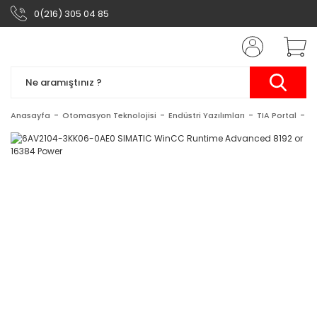
0(216) 305 04 85
Anasayfa
Otomasyon Teknolojisi
Endüstri Yazılımları
TIA Portal
S