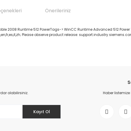
eçenekleri
Önerileriniz
ble 2008 Runtime 512 PowerTags-> WinCC Runtime Advanced 512 Power Tag
n,fr,es,it,zh; Please observe product release: support.industry.siemens.com 
da yetersiz gördüğünüz noktaları öneri formunu kullanarak tarafımıza il
Bu ürüne ilk yorumu siz yapın!
S
Yorum Yaz
r olabilirsiniz.
Haber listemize
Kayıt Ol