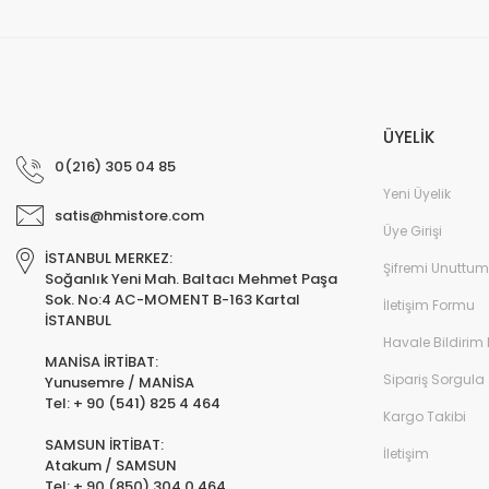
ÜYELİK
0(216) 305 04 85
Yeni Üyelik
satis@hmistore.com
Üye Girişi
İSTANBUL MERKEZ:
Şifremi Unuttum
Soğanlık Yeni Mah. Baltacı Mehmet Paşa
Sok. No:4 AC-MOMENT B-163 Kartal
İletişim Formu
İSTANBUL
Havale Bildirim
MANİSA İRTİBAT:
Sipariş Sorgula
Yunusemre / MANİSA
Tel: + 90 (541) 825 4 464
Kargo Takibi
SAMSUN İRTİBAT:
İletişim
Atakum / SAMSUN
Tel: + 90 (850) 304 0 464