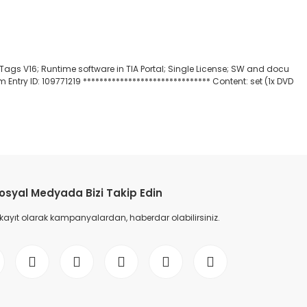
s V16; Runtime software in TIA Portal; Single License; SW and docu
Entry ID: 109771219 ******************************* Content: set (1x DVD
etebilirsiniz.
osyal Medyada Bizi Takip Edin
 kayıt olarak kampanyalardan, haberdar olabilirsiniz.