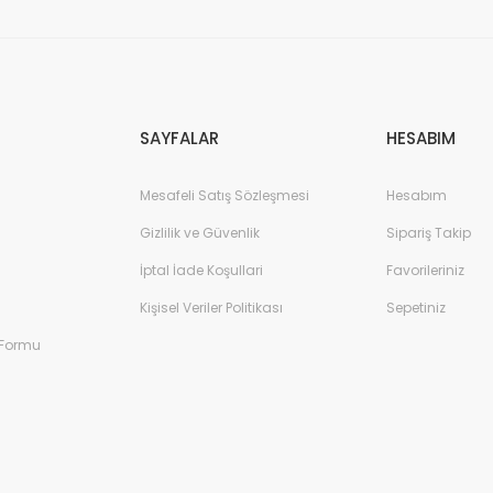
Gönder
SAYFALAR
HESABIM
Mesafeli Satış Sözleşmesi
Hesabım
Gizlilik ve Güvenlik
Sipariş Takip
İptal İade Koşullari
Favorileriniz
Kişisel Veriler Politikası
Sepetiniz
 Formu