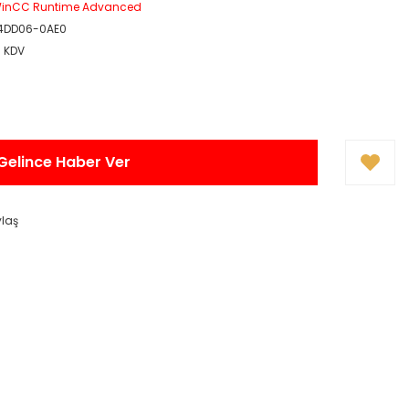
WinCC Runtime Advanced
4DD06-0AE0
+ KDV
Gelince Haber Ver
ylaş