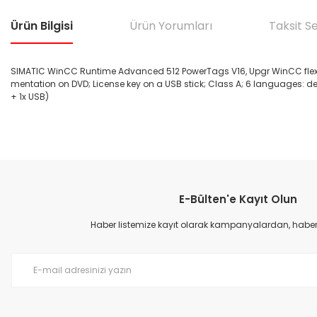
Ürün Bilgisi
Ürün Yorumları
Taksit S
SIMATIC WinCC Runtime Advanced 512 PowerTags V16, Upgr WinCC flexi
mentation on DVD; License key on a USB stick; Class A; 6 languages: de,e
+ 1x USB)
Bu ürünün fiyat bilgisi, resim, ürün açıklamalarında ve diğer konular
Görüş ve önerileriniz için teşekkür ederiz.
E-Bülten'e Kayıt Olun
Ürün resmi kalitesiz, bozuk veya görüntülenemiyor.
Ürün açıklamasında eksik bilgiler bulunuyor.
Haber listemize kayıt olarak kampanyalardan, haberda
Ürün bilgilerinde hatalar bulunuyor.
Ürün fiyatı diğer sitelerden daha pahalı.
Bu ürüne benzer farklı alternatifler olmalı.