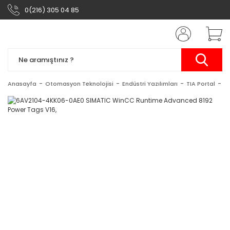
0(216) 305 04 85
Anasayfa
Otomasyon Teknolojisi
Endüstri Yazılımları
TIA Portal
S