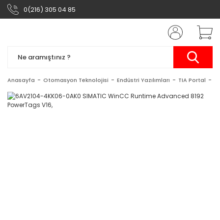
0(216) 305 04 85
Anasayfa
Otomasyon Teknolojisi
Endüstri Yazılımları
TIA Portal
S