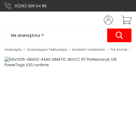
0(216) 305 04 85
Anasayfa
Otomasyon Teknolojisi
Endüstri Yazılımları
TIA Portal
S