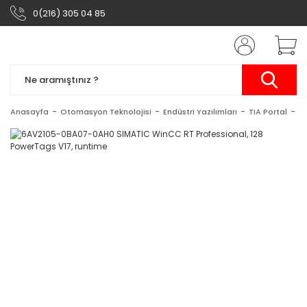
0(216) 305 04 85
Anasayfa
Otomasyon Teknolojisi
Endüstri Yazılımları
TIA Portal
S