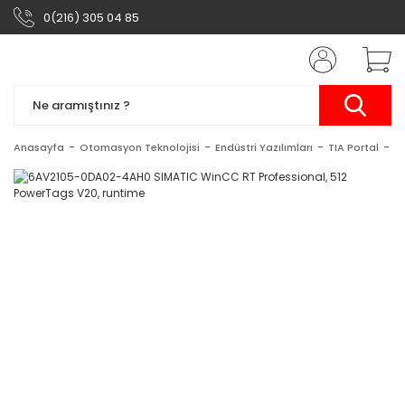
0(216) 305 04 85
Anasayfa
Otomasyon Teknolojisi
Endüstri Yazılımları
TIA Portal
S