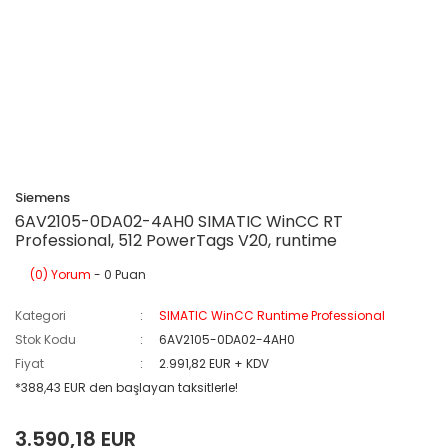
Siemens
6AV2105-0DA02-4AH0 SIMATIC WinCC RT
Professional, 512 PowerTags V20, runtime
(0) Yorum
- 0 Puan
Kategori
SIMATIC WinCC Runtime Professional
Stok Kodu
6AV2105-0DA02-4AH0
Fiyat
2.991,82 EUR + KDV
*388,43 EUR den başlayan taksitlerle!
3.590,18 EUR