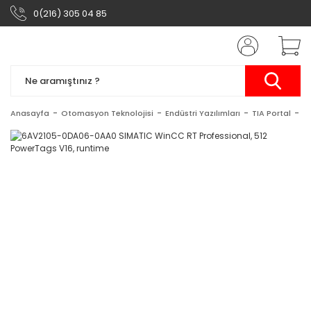
0(216) 305 04 85
Anasayfa
Otomasyon Teknolojisi
Endüstri Yazılımları
TIA Portal
S