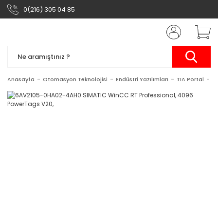
0(216) 305 04 85
Anasayfa
Otomasyon Teknolojisi
Endüstri Yazılımları
TIA Portal
S