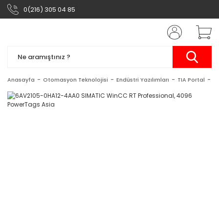
0(216) 305 04 85
Anasayfa
Otomasyon Teknolojisi
Endüstri Yazılımları
TIA Portal
S