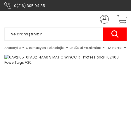
0(216) 305 04 85
Anasayfa
Otomasyon Teknolojisi
Endüstri Yazılımları
TIA Portal
S