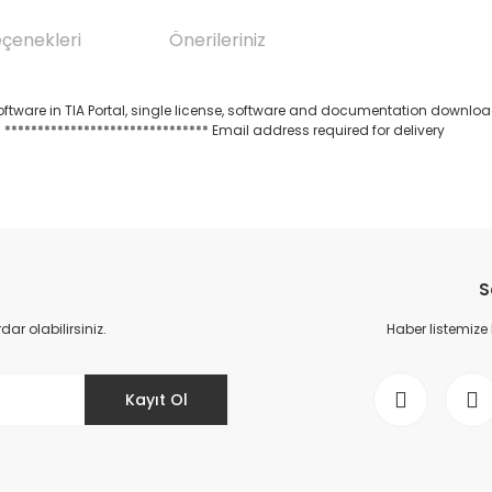
eçenekleri
Önerileriniz
ware in TIA Portal, single license, software and documentation download, 
 ******************************* Email address required for delivery
da yetersiz gördüğünüz noktaları öneri formunu kullanarak tarafımıza il
Bu ürüne ilk yorumu siz yapın!
S
Yorum Yaz
r olabilirsiniz.
Haber listemize
Kayıt Ol