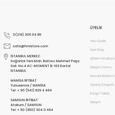
ÜYELİK
0(216) 305 04 85
Yeni Üyelik
satis@hmistore.com
Üye Girişi
İSTANBUL MERKEZ:
Şifremi Unuttum
Soğanlık Yeni Mah. Baltacı Mehmet Paşa
Sok. No:4 AC-MOMENT B-163 Kartal
İletişim Formu
İSTANBUL
Havale Bildirim
MANİSA İRTİBAT:
Sipariş Sorgula
Yunusemre / MANİSA
Tel: + 90 (541) 825 4 464
Kargo Takibi
SAMSUN İRTİBAT:
İletişim
Atakum / SAMSUN
Tel: + 90 (850) 304 0 464