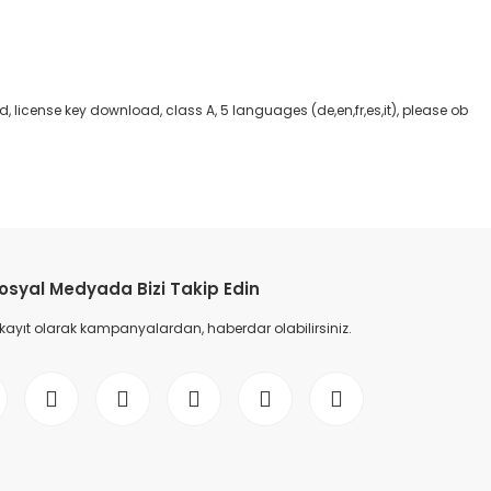
license key download, class A, 5 languages (de,en,fr,es,it), please ob
etebilirsiniz.
osyal Medyada Bizi Takip Edin
 kayıt olarak kampanyalardan, haberdar olabilirsiniz.