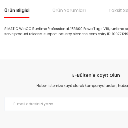
Ürün Bilgisi
Ürün Yorumları
Taksit S
SIMATIC WinCC Runtime Professional, 153600 PowerTags V16, runtime soft
serve product release: support.industry.siemens.com entry ID: 109771219
Bu ürünün fiyat bilgisi, resim, ürün açıklamalarında ve diğer konular
Görüş ve önerileriniz için teşekkür ederiz.
E-Bülten'e Kayıt Olun
Ürün resmi kalitesiz, bozuk veya görüntülenemiyor.
Ürün açıklamasında eksik bilgiler bulunuyor.
Haber listemize kayıt olarak kampanyalardan, haberda
Ürün bilgilerinde hatalar bulunuyor.
Ürün fiyatı diğer sitelerden daha pahalı.
Bu ürüne benzer farklı alternatifler olmalı.