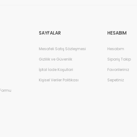
Gönder
SAYFALAR
HESABIM
Mesafeli Satış Sözleşmesi
Hesabım
Gizlilik ve Güvenlik
Sipariş Takip
İptal İade Koşullari
Favorileriniz
Kişisel Veriler Politikası
Sepetiniz
 Formu