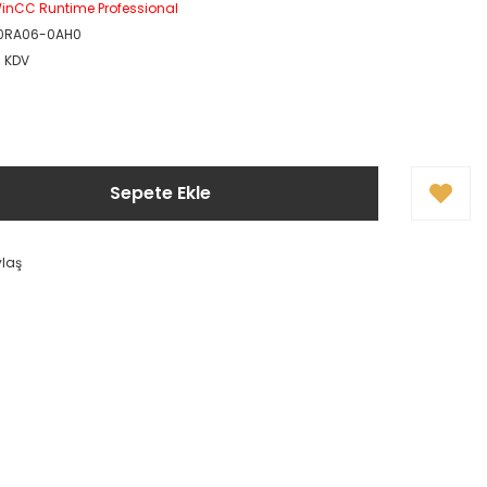
inCC Runtime Professional
0RA06-0AH0
+ KDV
Sepete Ekle
ylaş