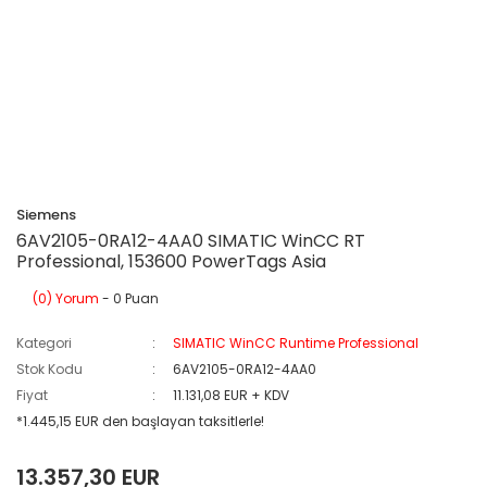
Siemens
6AV2105-0RA12-4AA0 SIMATIC WinCC RT
Professional, 153600 PowerTags Asia
(0) Yorum
- 0 Puan
Kategori
SIMATIC WinCC Runtime Professional
Stok Kodu
6AV2105-0RA12-4AA0
Fiyat
11.131,08 EUR + KDV
*1.445,15 EUR den başlayan taksitlerle!
13.357,30 EUR