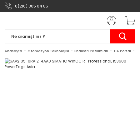
0(216) 305 04 85
Anasayfa
Otomasyon Teknolojisi
Endüstri Yazılımları
TIA Portal
S