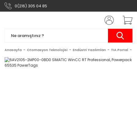
0(216) 305 04 85
Anasayfa
Otomasyon Teknolojisi
Endüstri Yazılımları
TIA Portal
S