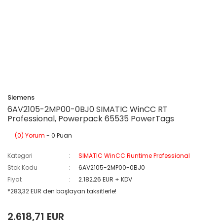
Siemens
6AV2105-2MP00-0BJ0 SIMATIC WinCC RT
Professional, Powerpack 65535 PowerTags
(0) Yorum
- 0 Puan
Kategori
SIMATIC WinCC Runtime Professional
Stok Kodu
6AV2105-2MP00-0BJ0
Fiyat
2.182,26 EUR + KDV
*283,32 EUR den başlayan taksitlerle!
2.618,71 EUR