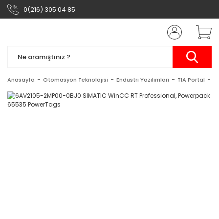
0(216) 305 04 85
Anasayfa
Otomasyon Teknolojisi
Endüstri Yazılımları
TIA Portal
S