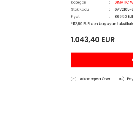
Kategori
SIMATIC W
Stok Kodu
6AV2105-
Fiyat
869,50 EU
*112,89 EUR den başlayan taksitlerl
1.043,40 EUR
Arkadaşına Öner
Pa