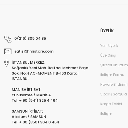
ÜYELİK
0(216) 305 04 85
Yeni Üyelik
satis@hmistore.com
Üye Girişi
İSTANBUL MERKEZ:
Şifremi Unuttum
Soğanlık Yeni Mah. Baltacı Mehmet Paşa
Sok. No:4 AC-MOMENT B-163 Kartal
İletişim Formu
İSTANBUL
Havale Bildirim
MANİSA İRTİBAT:
Sipariş Sorgula
Yunusemre / MANİSA
Tel: + 90 (541) 825 4 464
Kargo Takibi
SAMSUN İRTİBAT:
İletişim
Atakum / SAMSUN
Tel: + 90 (850) 304 0 464