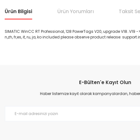
Ürün Bilgisi
Ürün Yorumları
Taksit S
SIMATIC WinCC RT Professional, 128 PowerTags V20, upgrade V18..V19 -> V
n,zh, fr,es, it, ru, ja, ko included please observe product release: suppo
Bu ürünün fiyat bilgisi, resim, ürün açıklamalarında ve diğer konular
Görüş ve önerileriniz için teşekkür ederiz.
E-Bülten'e Kayıt Olun
Ürün resmi kalitesiz, bozuk veya görüntülenemiyor.
Ürün açıklamasında eksik bilgiler bulunuyor.
Haber listemize kayıt olarak kampanyalardan, haberda
Ürün bilgilerinde hatalar bulunuyor.
Ürün fiyatı diğer sitelerden daha pahalı.
Bu ürüne benzer farklı alternatifler olmalı.