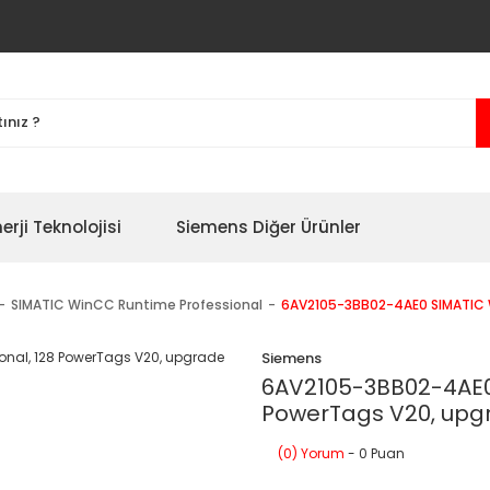
erji Teknolojisi
Siemens Diğer Ürünler
SIMATIC WinCC Runtime Professional
6AV2105-3BB02-4AE0 SIMATIC W
Siemens
6AV2105-3BB02-4AE0 
PowerTags V20, upg
(0) Yorum
- 0 Puan