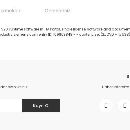
eçenekleri
Önerileriniz
20, runtime software in TIA Portal, single license, software and documenta
rt.industry.siemens.com entry ID: 109963848 - - content: set (2x DVD + 1x USB
da yetersiz gördüğünüz noktaları öneri formunu kullanarak tarafımıza il
Bu ürüne ilk yorumu siz yapın!
S
Yorum Yaz
r olabilirsiniz.
Haber listemize
Kayıt Ol