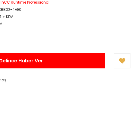
inCC Runtime Professional
3BB02-4AE0
R + KDV
e!
Gelince Haber Ver
ylaş