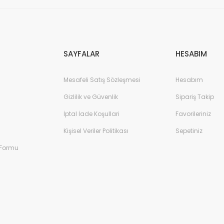
Gönder
SAYFALAR
HESABIM
Mesafeli Satış Sözleşmesi
Hesabım
Gizlilik ve Güvenlik
Sipariş Takip
İptal İade Koşullari
Favorileriniz
Kişisel Veriler Politikası
Sepetiniz
 Formu