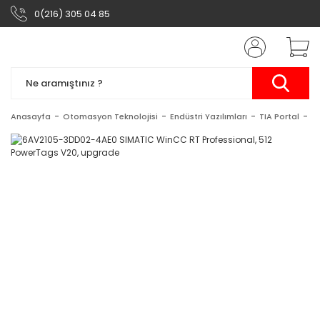
0(216) 305 04 85
Anasayfa
Otomasyon Teknolojisi
Endüstri Yazılımları
TIA Portal
S