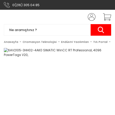
0(216) 305 04 85
Anasayfa
Otomasyon Teknolojisi
Endüstri Yazılımları
TIA Portal
S