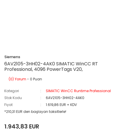
Siemens
6AV2105-3HH02-4AK0 SIMATIC WinCC RT
Professional, 4096 PowerTags V20,
(0) Yorum
- 0 Puan
Kategori
SIMATIC WinCC Runtime Professional
Stok Kodu
6AV2105-3HH02-4AK0
Fiyat
1.619,86 EUR + KDV
*210,31 EUR den başlayan taksitlerle!
1.943,83 EUR