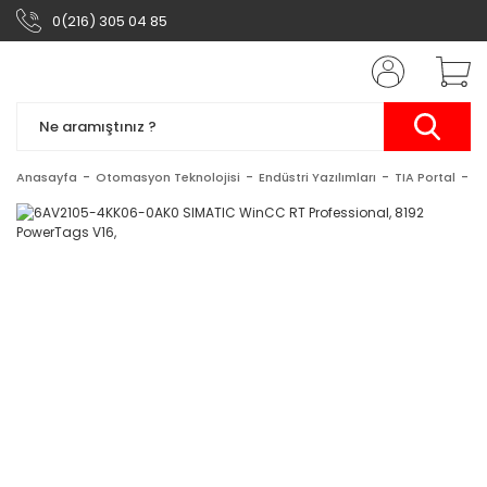
0(216) 305 04 85
Anasayfa
Otomasyon Teknolojisi
Endüstri Yazılımları
TIA Portal
S