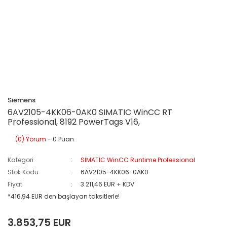
Siemens
6AV2105-4KK06-0AK0 SIMATIC WinCC RT
Professional, 8192 PowerTags V16,
(0) Yorum
- 0 Puan
Kategori
SIMATIC WinCC Runtime Professional
Stok Kodu
6AV2105-4KK06-0AK0
Fiyat
3.211,46 EUR + KDV
*416,94 EUR den başlayan taksitlerle!
3.853,75 EUR