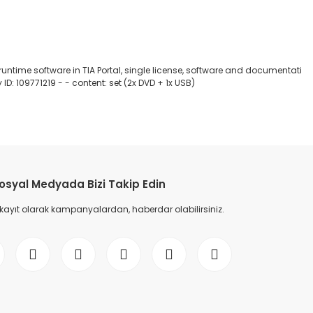
time software in TIA Portal, single license, software and documentati
ID: 109771219 - - content: set (2x DVD + 1x USB)
etebilirsiniz.
osyal Medyada Bizi Takip Edin
 kayıt olarak kampanyalardan, haberdar olabilirsiniz.