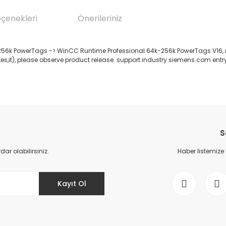
eçenekleri
Önerileriniz
56k PowerTags -> WinCC Runtime Professional 64k-256k PowerTags V16, run
,es,it), please observe product release: support.industry.siemens.com entry 
da yetersiz gördüğünüz noktaları öneri formunu kullanarak tarafımıza il
Bu ürüne ilk yorumu siz yapın!
S
Yorum Yaz
r olabilirsiniz.
Haber listemize
Kayıt Ol