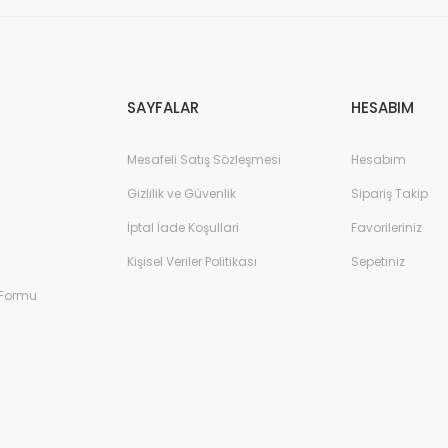
Gönder
SAYFALAR
HESABIM
Mesafeli Satış Sözleşmesi
Hesabım
Gizlilik ve Güvenlik
Sipariş Takip
İptal İade Koşullari
Favorileriniz
Kişisel Veriler Politikası
Sepetiniz
 Formu