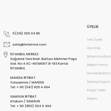
ÜYELİK
0(216) 305 04 85
Yeni Üyelik
satis@hmistore.com
Üye Girişi
İSTANBUL MERKEZ:
Şifremi Unuttum
Soğanlık Yeni Mah. Baltacı Mehmet Paşa
Sok. No:4 AC-MOMENT B-163 Kartal
İletişim Formu
İSTANBUL
Havale Bildirim
MANİSA İRTİBAT:
Sipariş Sorgula
Yunusemre / MANİSA
Tel: + 90 (541) 825 4 464
Kargo Takibi
SAMSUN İRTİBAT:
İletişim
Atakum / SAMSUN
Tel: + 90 (850) 304 0 464