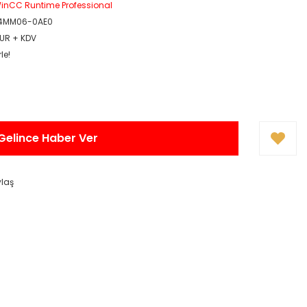
inCC Runtime Professional
-4MM06-0AE0
EUR + KDV
le!
Gelince Haber Ver
ylaş