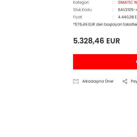
Kategori
SIMATIC W
Stok Kodu
6AV2105
Fiyat
4.440,38 
*576,49 EUR den başlayan taksitler
5.328,46 EUR
Arkadaşına Öner
Pa