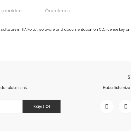
eçenekleri
Önerileriniz
software in TIA Portal; software and documentation on CD, license key on a 
da yetersiz gördüğünüz noktaları öneri formunu kullanarak tarafımıza il
Bu ürüne ilk yorumu siz yapın!
S
Yorum Yaz
r olabilirsiniz.
Haber listemize
Kayıt Ol