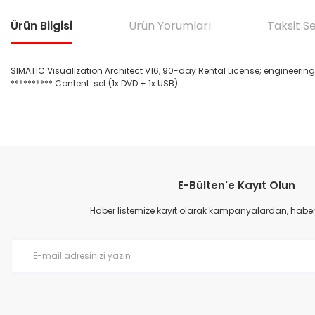
Ürün Bilgisi
Ürün Yorumları
Taksit S
SIMATIC Visualization Architect V16, 90-day Rental License; engineering 
********** Content: set (1x DVD + 1x USB)
Bu ürünün fiyat bilgisi, resim, ürün açıklamalarında ve diğer konular
Görüş ve önerileriniz için teşekkür ederiz.
E-Bülten'e Kayıt Olun
Ürün resmi kalitesiz, bozuk veya görüntülenemiyor.
Ürün açıklamasında eksik bilgiler bulunuyor.
Haber listemize kayıt olarak kampanyalardan, haberda
Ürün bilgilerinde hatalar bulunuyor.
Ürün fiyatı diğer sitelerden daha pahalı.
Bu ürüne benzer farklı alternatifler olmalı.