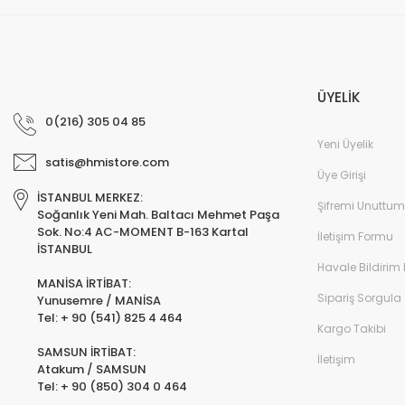
ÜYELİK
0(216) 305 04 85
Yeni Üyelik
satis@hmistore.com
Üye Girişi
İSTANBUL MERKEZ:
Şifremi Unuttum
Soğanlık Yeni Mah. Baltacı Mehmet Paşa
Sok. No:4 AC-MOMENT B-163 Kartal
İletişim Formu
İSTANBUL
Havale Bildirim
MANİSA İRTİBAT:
Sipariş Sorgula
Yunusemre / MANİSA
Tel: + 90 (541) 825 4 464
Kargo Takibi
SAMSUN İRTİBAT:
İletişim
Atakum / SAMSUN
Tel: + 90 (850) 304 0 464