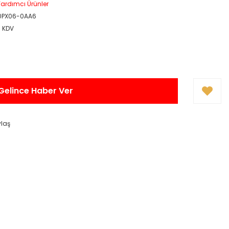
ardımcı Ürünler
0PX06-0AA6
+ KDV
Gelince Haber Ver
ylaş