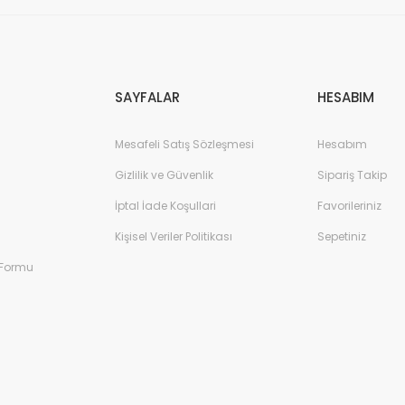
Gönder
SAYFALAR
HESABIM
Mesafeli Satış Sözleşmesi
Hesabım
Gizlilik ve Güvenlik
Sipariş Takip
İptal İade Koşullari
Favorileriniz
Kişisel Veriler Politikası
Sepetiniz
 Formu