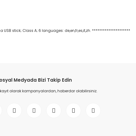
USB stick; Class A; 6 languages: de,en,fr,es,it,zh. *********************
etebilirsiniz.
osyal Medyada Bizi Takip Edin
 kayıt olarak kampanyalardan, haberdar olabilirsiniz.