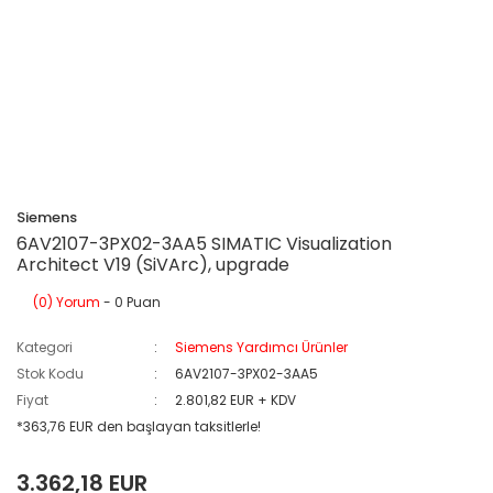
Siemens
6AV2107-3PX02-3AA5 SIMATIC Visualization
Architect V19 (SiVArc), upgrade
(0) Yorum
- 0 Puan
Kategori
Siemens Yardımcı Ürünler
Stok Kodu
6AV2107-3PX02-3AA5
Fiyat
2.801,82 EUR + KDV
*363,76 EUR den başlayan taksitlerle!
3.362,18 EUR