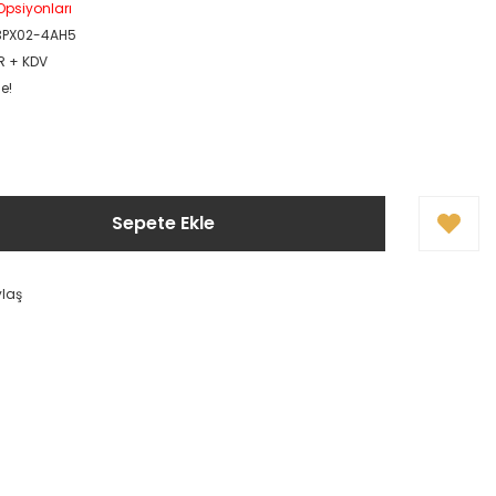
 Opsiyonları
3PX02-4AH5
UR + KDV
e!
Sepete Ekle
ylaş