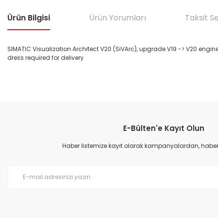
Ürün Bilgisi
Ürün Yorumları
Taksit S
SIMATIC Visualization Architect V20 (SiVArc), upgrade V19 -> V20 engine
dress required for delivery
Bu ürünün fiyat bilgisi, resim, ürün açıklamalarında ve diğer konular
Görüş ve önerileriniz için teşekkür ederiz.
E-Bülten'e Kayıt Olun
Ürün resmi kalitesiz, bozuk veya görüntülenemiyor.
Ürün açıklamasında eksik bilgiler bulunuyor.
Haber listemize kayıt olarak kampanyalardan, haberda
Ürün bilgilerinde hatalar bulunuyor.
Ürün fiyatı diğer sitelerden daha pahalı.
Bu ürüne benzer farklı alternatifler olmalı.