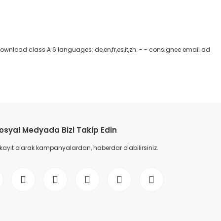
download class A 6 languages: de,en,fr,es,it,zh. - - consignee email ad
etebilirsiniz.
osyal Medyada Bizi Takip Edin
 kayıt olarak kampanyalardan, haberdar olabilirsiniz.