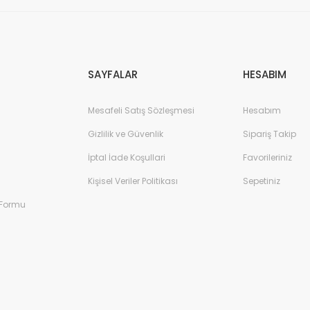
Gönder
SAYFALAR
HESABIM
Mesafeli Satış Sözleşmesi
Hesabım
Gizlilik ve Güvenlik
Sipariş Takip
İptal İade Koşullari
Favorileriniz
Kişisel Veriler Politikası
Sepetiniz
 Formu