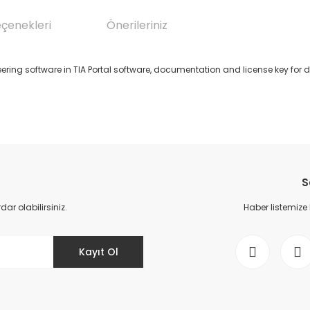
eçenekleri
Önerileriniz
ering software in TIA Portal software, documentation and license key for 
da yetersiz gördüğünüz noktaları öneri formunu kullanarak tarafımıza il
Bu ürüne ilk yorumu siz yapın!
S
Yorum Yaz
r olabilirsiniz.
Haber listemize
Kayıt Ol