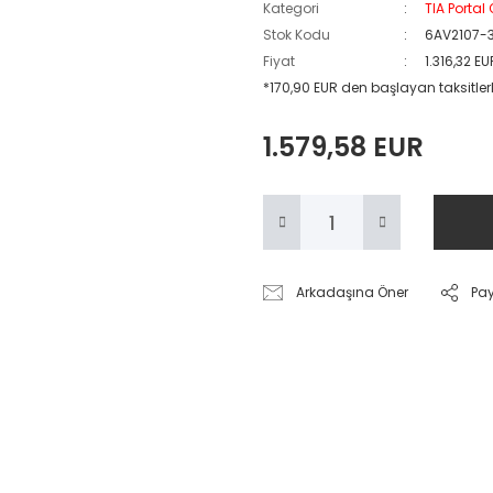
Kategori
TIA Portal
Stok Kodu
6AV2107-
Fiyat
1.316,32 E
*170,90 EUR den başlayan taksitlerl
1.579,58 EUR
Arkadaşına Öner
Pa