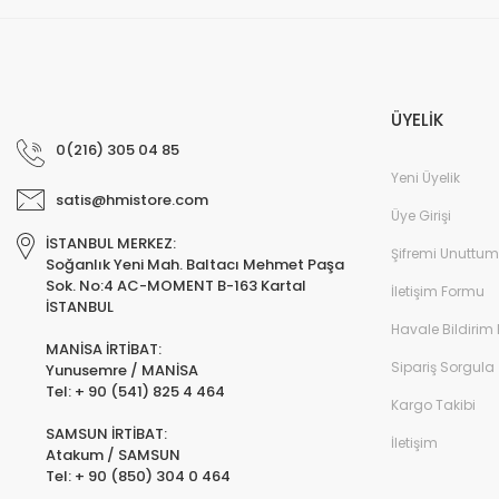
ÜYELİK
0(216) 305 04 85
Yeni Üyelik
satis@hmistore.com
Üye Girişi
İSTANBUL MERKEZ:
Şifremi Unuttum
Soğanlık Yeni Mah. Baltacı Mehmet Paşa
Sok. No:4 AC-MOMENT B-163 Kartal
İletişim Formu
İSTANBUL
Havale Bildirim
MANİSA İRTİBAT:
Sipariş Sorgula
Yunusemre / MANİSA
Tel: + 90 (541) 825 4 464
Kargo Takibi
SAMSUN İRTİBAT:
İletişim
Atakum / SAMSUN
Tel: + 90 (850) 304 0 464