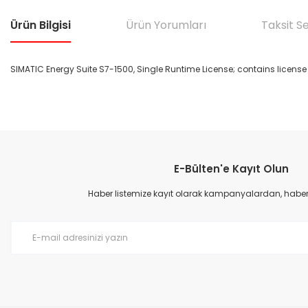
Ürün Bilgisi
Ürün Yorumları
Taksit S
SIMATIC Energy Suite S7-1500, Single Runtime License; contains license 
Bu ürünün fiyat bilgisi, resim, ürün açıklamalarında ve diğer konular
Görüş ve önerileriniz için teşekkür ederiz.
E-Bülten'e Kayıt Olun
Ürün resmi kalitesiz, bozuk veya görüntülenemiyor.
Ürün açıklamasında eksik bilgiler bulunuyor.
Haber listemize kayıt olarak kampanyalardan, haberda
Ürün bilgilerinde hatalar bulunuyor.
Ürün fiyatı diğer sitelerden daha pahalı.
Bu ürüne benzer farklı alternatifler olmalı.