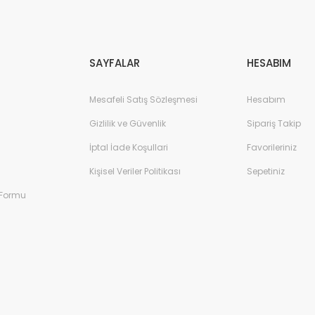
Gönder
SAYFALAR
HESABIM
Mesafeli Satış Sözleşmesi
Hesabım
Gizlilik ve Güvenlik
Sipariş Takip
İptal İade Koşullari
Favorileriniz
Kişisel Veriler Politikası
Sepetiniz
 Formu