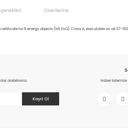
eçenekleri
Önerileriniz
certificate for 5 energy objects (1x5 EnO); Class A, executable on all S7-
da yetersiz gördüğünüz noktaları öneri formunu kullanarak tarafımıza il
Bu ürüne ilk yorumu siz yapın!
S
Yorum Yaz
r olabilirsiniz.
Haber listemize
Kayıt Ol