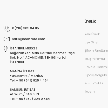
ÜYELİK
0(216) 305 04 85
Yeni Üyelik
satis@hmistore.com
Üye Girişi
İSTANBUL MERKEZ:
Şifremi Unuttum
Soğanlık Yeni Mah. Baltacı Mehmet Paşa
Sok. No:4 AC-MOMENT B-163 Kartal
İletişim Formu
İSTANBUL
Havale Bildirim
MANİSA İRTİBAT:
Sipariş Sorgula
Yunusemre / MANİSA
Tel: + 90 (541) 825 4 464
Kargo Takibi
SAMSUN İRTİBAT:
İletişim
Atakum / SAMSUN
Tel: + 90 (850) 304 0 464