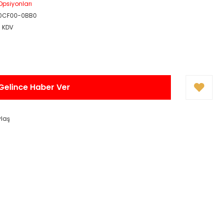
 Opsiyonları
0CF00-0BB0
+ KDV
Gelince Haber Ver
ylaş