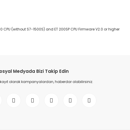
1500 CPU (without S7-1500S) and ET 200SP CPU Firmware V2.0 or higher
etebilirsiniz.
osyal Medyada Bizi Takip Edin
 kayıt olarak kampanyalardan, haberdar olabilirsiniz.