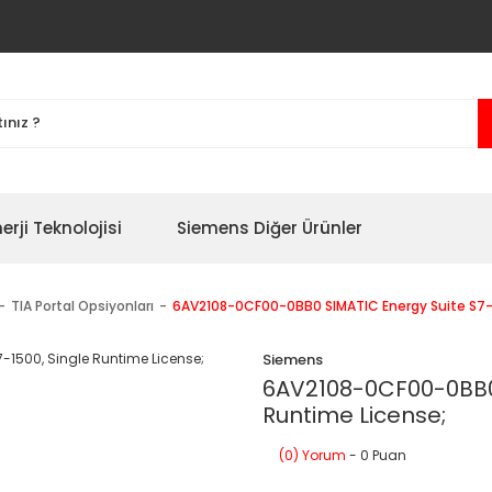
erji Teknolojisi
Siemens Diğer Ürünler
TIA Portal Opsiyonları
6AV2108-0CF00-0BB0 SIMATIC Energy Suite S7-1
Siemens
6AV2108-0CF00-0BB0 
Runtime License;
(0) Yorum
- 0 Puan