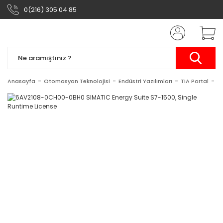
0(216) 305 04 85
Anasayfa
Otomasyon Teknolojisi
Endüstri Yazılımları
TIA Portal
TI