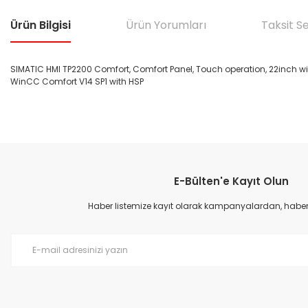
Ürün Bilgisi
Ürün Yorumları
Taksit S
SIMATIC HMI TP2200 Comfort, Comfort Panel, Touch operation, 22inch wid
WinCC Comfort V14 SP1 with HSP
Bu ürünün fiyat bilgisi, resim, ürün açıklamalarında ve diğer konular
Görüş ve önerileriniz için teşekkür ederiz.
E-Bülten'e Kayıt Olun
Ürün resmi kalitesiz, bozuk veya görüntülenemiyor.
Ürün açıklamasında eksik bilgiler bulunuyor.
Haber listemize kayıt olarak kampanyalardan, haberda
Ürün bilgilerinde hatalar bulunuyor.
Ürün fiyatı diğer sitelerden daha pahalı.
Bu ürüne benzer farklı alternatifler olmalı.