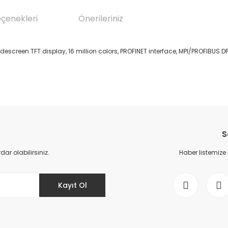
eçenekleri
Önerileriniz
escreen TFT display, 16 million colors, PROFINET interface, MPI/PROFIBUS 
da yetersiz gördüğünüz noktaları öneri formunu kullanarak tarafımıza il
Bu ürüne ilk yorumu siz yapın!
S
Yorum Yaz
r olabilirsiniz.
Haber listemize
Kayıt Ol