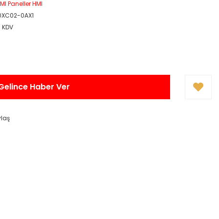
MI Paneller HMI
0XC02-0AX1
+ KDV
Gelince Haber Ver
ylaş