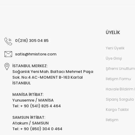
ÜYELİK
0(216) 305 04 85
Yeni Üyelik
satis@hmistore.com
Üye Girişi
İSTANBUL MERKEZ:
Şifremi Unuttum
Soğanlık Yeni Mah. Baltacı Mehmet Paşa
Sok. No:4 AC-MOMENT B-163 Kartal
İletişim Formu
İSTANBUL
Havale Bildirim
MANİSA İRTİBAT:
Sipariş Sorgula
Yunusemre / MANİSA
Tel: + 90 (541) 825 4 464
Kargo Takibi
SAMSUN İRTİBAT:
İletişim
Atakum / SAMSUN
Tel: + 90 (850) 304 0 464