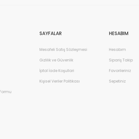
Gönder
SAYFALAR
HESABIM
Mesafeli Satış Sözleşmesi
Hesabım
Gizlilik ve Güvenlik
Sipariş Takip
İptal İade Koşullari
Favorileriniz
Kişisel Veriler Politikası
Sepetiniz
 Formu