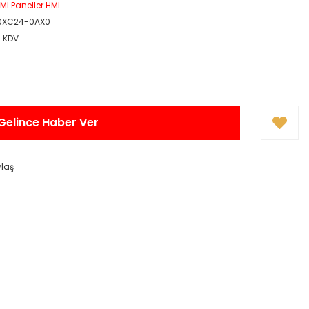
MI Paneller HMI
0XC24-0AX0
+ KDV
Gelince Haber Ver
ylaş