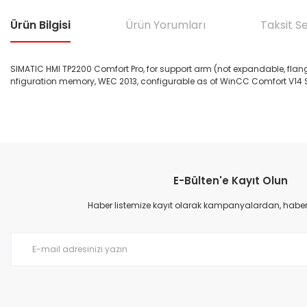
Ürün Bilgisi
Ürün Yorumları
Taksit S
SIMATIC HMI TP2200 Comfort Pro, for support arm (not expandable, flange
nfiguration memory, WEC 2013, configurable as of WinCC Comfort V14 S
Bu ürünün fiyat bilgisi, resim, ürün açıklamalarında ve diğer konular
Görüş ve önerileriniz için teşekkür ederiz.
E-Bülten'e Kayıt Olun
Ürün resmi kalitesiz, bozuk veya görüntülenemiyor.
Ürün açıklamasında eksik bilgiler bulunuyor.
Haber listemize kayıt olarak kampanyalardan, haberda
Ürün bilgilerinde hatalar bulunuyor.
Ürün fiyatı diğer sitelerden daha pahalı.
Bu ürüne benzer farklı alternatifler olmalı.