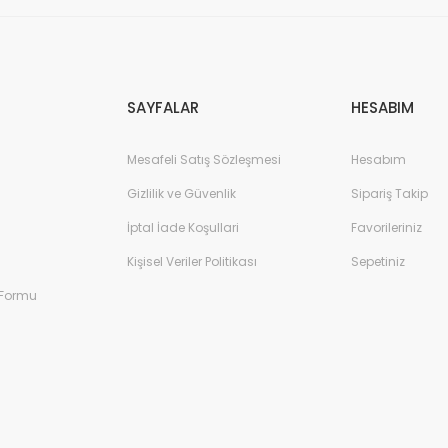
Gönder
SAYFALAR
HESABIM
Mesafeli Satış Sözleşmesi
Hesabım
Gizlilik ve Güvenlik
Sipariş Takip
İptal İade Koşullari
Favorileriniz
Kişisel Veriler Politikası
Sepetiniz
 Formu