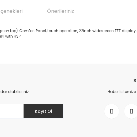
eçenekleri
Önerileriniz
 on top), Comfort Panel, touch operation, 22inch widescreen TFT display, 16
P1 with HSP
da yetersiz gördüğünüz noktaları öneri formunu kullanarak tarafımıza il
Bu ürüne ilk yorumu siz yapın!
S
Yorum Yaz
r olabilirsiniz.
Haber listemize
Kayıt Ol