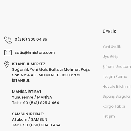
ÜYELİK
0(216) 305 04 85
Yeni Üyelik
satis@hmistore.com
Üye Girişi
İSTANBUL MERKEZ:
Şifremi Unuttum
Soğanlık Yeni Mah. Baltacı Mehmet Paşa
Sok. No:4 AC-MOMENT B-163 Kartal
İletişim Formu
İSTANBUL
Havale Bildirim
MANİSA İRTİBAT:
Sipariş Sorgula
Yunusemre / MANİSA
Tel: + 90 (541) 825 4 464
Kargo Takibi
SAMSUN İRTİBAT:
İletişim
Atakum / SAMSUN
Tel: + 90 (850) 304 0 464