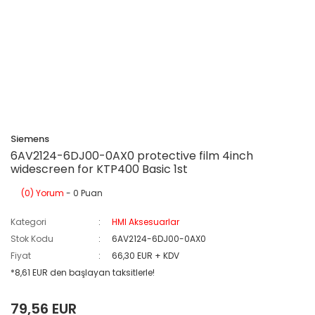
Siemens
6AV2124-6DJ00-0AX0 protective film 4inch
widescreen for KTP400 Basic 1st
(0) Yorum
- 0 Puan
Kategori
HMI Aksesuarlar
Stok Kodu
6AV2124-6DJ00-0AX0
Fiyat
66,30 EUR + KDV
*8,61 EUR den başlayan taksitlerle!
79,56 EUR