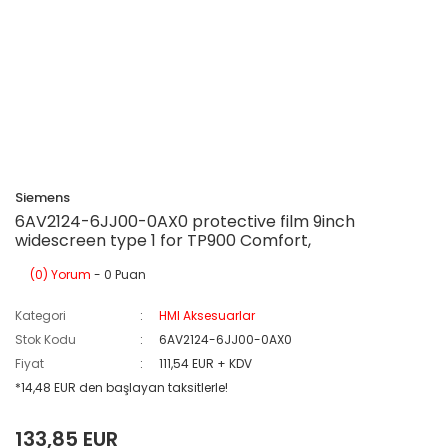
Siemens
6AV2124-6JJ00-0AX0 protective film 9inch
widescreen type 1 for TP900 Comfort,
(0) Yorum
- 0 Puan
Kategori
HMI Aksesuarlar
Stok Kodu
6AV2124-6JJ00-0AX0
Fiyat
111,54 EUR + KDV
*14,48 EUR den başlayan taksitlerle!
133,85 EUR