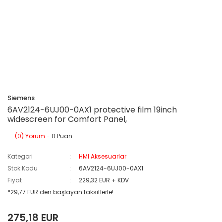
Siemens
6AV2124-6UJ00-0AX1 protective film 19inch
widescreen for Comfort Panel,
(0) Yorum
- 0 Puan
Kategori
HMI Aksesuarlar
Stok Kodu
6AV2124-6UJ00-0AX1
Fiyat
229,32 EUR + KDV
*29,77 EUR den başlayan taksitlerle!
275,18 EUR