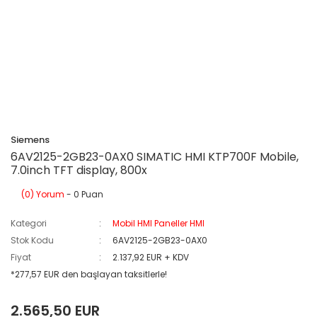
Siemens
6AV2125-2GB23-0AX0 SIMATIC HMI KTP700F Mobile,
7.0inch TFT display, 800x
(0) Yorum
- 0 Puan
Kategori
Mobil HMI Paneller HMI
Stok Kodu
6AV2125-2GB23-0AX0
Fiyat
2.137,92 EUR + KDV
*277,57 EUR den başlayan taksitlerle!
2.565,50 EUR