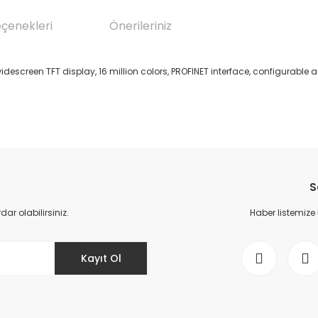
eçenekleri
Önerileriniz
idescreen TFT display, 16 million colors, PROFINET interface, configurabl
da yetersiz gördüğünüz noktaları öneri formunu kullanarak tarafımıza il
Bu ürüne ilk yorumu siz yapın!
S
Yorum Yaz
r olabilirsiniz.
Haber listemize
Kayıt Ol