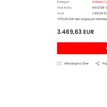
Kategori
Unified Co
Stok Kodu
6AV2128-
Fiyat
2.891,36 E
*375,39 EUR den başlayan taksitler
3.469,63 EUR
Arkadaşına Öner
Pa