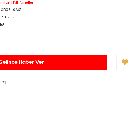
mfort HMI Paneller
3QB06-0AX1
UR + KDV
le!
Gelince Haber Ver
ylaş