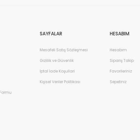
Gönder
SAYFALAR
HESABIM
Mesafeli Satış Sözleşmesi
Hesabım
Gizlilik ve Güvenlik
Sipariş Takip
İptal İade Koşullari
Favorileriniz
Kişisel Veriler Politikası
Sepetiniz
 Formu