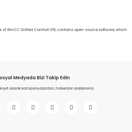
e as of WinCC Unified Comfort V16, contains open-source software, which
etebilirsiniz.
osyal Medyada Bizi Takip Edin
 kayıt olarak kampanyalardan, haberdar olabilirsiniz.