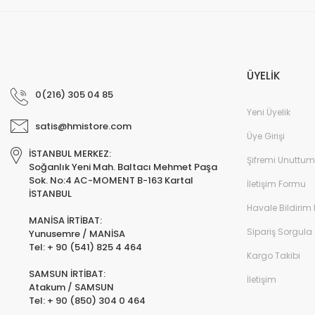
ÜYELİK
0(216) 305 04 85
Yeni Üyelik
satis@hmistore.com
Üye Girişi
İSTANBUL MERKEZ:
Şifremi Unuttum
Soğanlık Yeni Mah. Baltacı Mehmet Paşa
Sok. No:4 AC-MOMENT B-163 Kartal
İletişim Formu
İSTANBUL
Havale Bildirim
MANİSA İRTİBAT:
Sipariş Sorgula
Yunusemre / MANİSA
Tel: + 90 (541) 825 4 464
Kargo Takibi
SAMSUN İRTİBAT:
İletişim
Atakum / SAMSUN
Tel: + 90 (850) 304 0 464