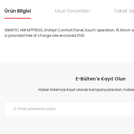
Ürün Bilgisi
Ürün Yorumları
Taksit S
SIMATIC HMI MTP1500, Unified Comfort Panel, touch operation, 15.6inch w
is provided free of charge see enclosed DVD
Bu ürünün fiyat bilgisi, resim, ürün açıklamalarında ve diğer konular
Görüş ve önerileriniz için teşekkür ederiz.
E-Bülten'e Kayıt Olun
Ürün resmi kalitesiz, bozuk veya görüntülenemiyor.
Ürün açıklamasında eksik bilgiler bulunuyor.
Haber listemize kayıt olarak kampanyalardan, haberda
Ürün bilgilerinde hatalar bulunuyor.
Ürün fiyatı diğer sitelerden daha pahalı.
Bu ürüne benzer farklı alternatifler olmalı.