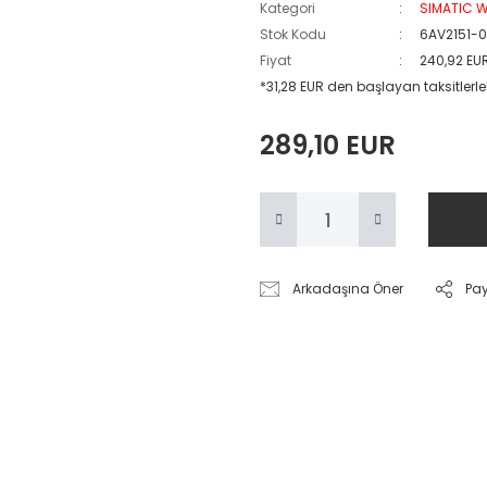
Kategori
SIMATIC W
Stok Kodu
6AV2151-
Fiyat
240,92 EU
*31,28 EUR den başlayan taksitlerle
289,10 EUR
Arkadaşına Öner
Pa