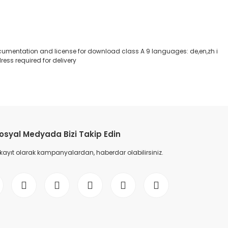
documentation and license for download class A 9 languages: de,en,zh i
ess required for delivery
etebilirsiniz.
osyal Medyada Bizi Takip Edin
 kayıt olarak kampanyalardan, haberdar olabilirsiniz.