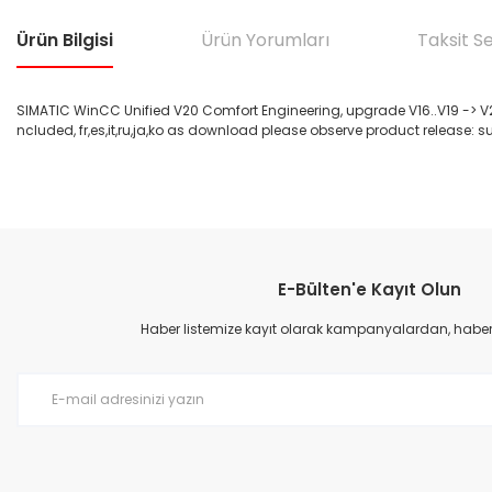
Ürün Bilgisi
Ürün Yorumları
Taksit S
SIMATIC WinCC Unified V20 Comfort Engineering, upgrade V16..V19 -> V20
ncluded, fr,es,it,ru,ja,ko as download please observe product release:
Bu ürünün fiyat bilgisi, resim, ürün açıklamalarında ve diğer konular
Görüş ve önerileriniz için teşekkür ederiz.
E-Bülten'e Kayıt Olun
Ürün resmi kalitesiz, bozuk veya görüntülenemiyor.
Ürün açıklamasında eksik bilgiler bulunuyor.
Haber listemize kayıt olarak kampanyalardan, haberda
Ürün bilgilerinde hatalar bulunuyor.
Ürün fiyatı diğer sitelerden daha pahalı.
Bu ürüne benzer farklı alternatifler olmalı.