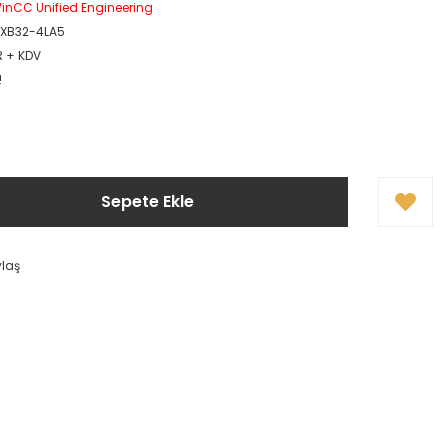
inCC Unified Engineering
0XB32-4LA5
R + KDV
!
Sepete Ekle
ylaş