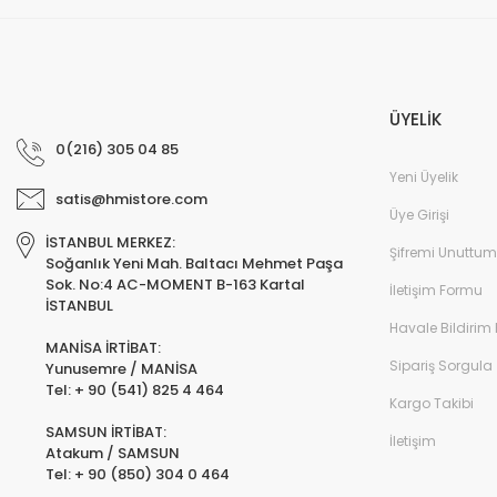
ÜYELİK
0(216) 305 04 85
Yeni Üyelik
satis@hmistore.com
Üye Girişi
İSTANBUL MERKEZ:
Şifremi Unuttum
Soğanlık Yeni Mah. Baltacı Mehmet Paşa
Sok. No:4 AC-MOMENT B-163 Kartal
İletişim Formu
İSTANBUL
Havale Bildirim
MANİSA İRTİBAT:
Sipariş Sorgula
Yunusemre / MANİSA
Tel: + 90 (541) 825 4 464
Kargo Takibi
SAMSUN İRTİBAT:
İletişim
Atakum / SAMSUN
Tel: + 90 (850) 304 0 464