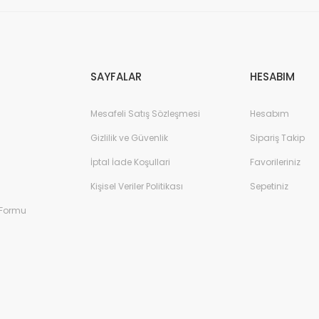
Gönder
SAYFALAR
HESABIM
Mesafeli Satış Sözleşmesi
Hesabım
Gizlilik ve Güvenlik
Sipariş Takip
İptal İade Koşullari
Favorileriniz
Kişisel Veriler Politikası
Sepetiniz
 Formu