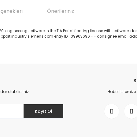
eçenekleri
Önerileriniz
, engineering software in the TIA Portal floating license with software, 
 support.industry.siemens.com entry ID: 109963696 - - consignee email addr
da yetersiz gördüğünüz noktaları öneri formunu kullanarak tarafımıza il
Bu ürüne ilk yorumu siz yapın!
S
Yorum Yaz
r olabilirsiniz.
Haber listemize
Kayıt Ol