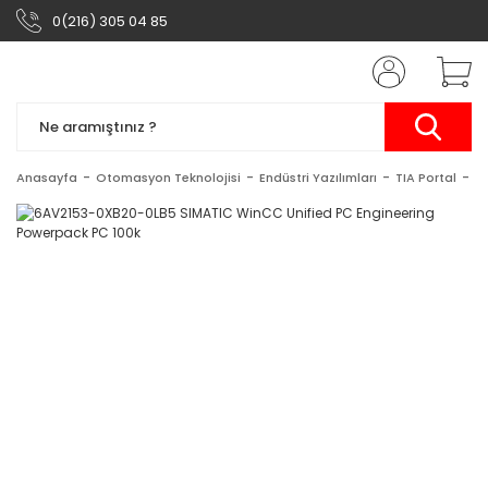
0(216) 305 04 85
Anasayfa
Otomasyon Teknolojisi
Endüstri Yazılımları
TIA Portal
S