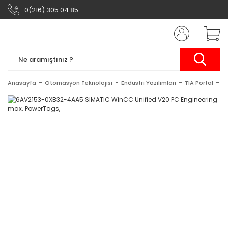
0(216) 305 04 85
Anasayfa
Otomasyon Teknolojisi
Endüstri Yazılımları
TIA Portal
S