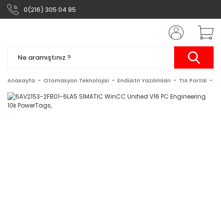
0(216) 305 04 85
Anasayfa
Otomasyon Teknolojisi
Endüstri Yazılımları
TIA Portal
S