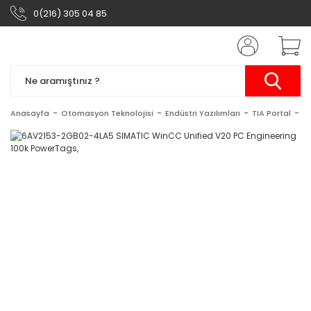
0(216) 305 04 85
Anasayfa
Otomasyon Teknolojisi
Endüstri Yazılımları
TIA Portal
S