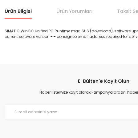
Ürün Bilgisi
Ürün Yorumları
Taksit S
SIMATIC WinCC Unified PC Runtime max. SUS (download), software upda
current software version - - consignee email address required for deliv
Bu ürünün fiyat bilgisi, resim, ürün açıklamalarında ve diğer konular
Görüş ve önerileriniz için teşekkür ederiz.
E-Bülten'e Kayıt Olun
Ürün resmi kalitesiz, bozuk veya görüntülenemiyor.
Ürün açıklamasında eksik bilgiler bulunuyor.
Haber listemize kayıt olarak kampanyalardan, haberda
Ürün bilgilerinde hatalar bulunuyor.
Ürün fiyatı diğer sitelerden daha pahalı.
Bu ürüne benzer farklı alternatifler olmalı.