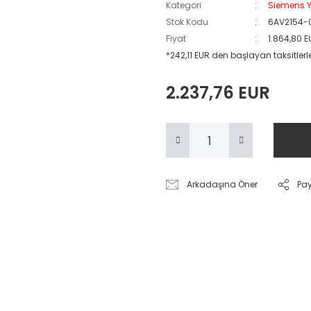
Kategori
Siemens Y
Stok Kodu
6AV2154-
Fiyat
1.864,80 
*242,11 EUR den başlayan taksitlerl
2.237,76 EUR
Arkadaşına Öner
Pa