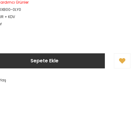
ardımcı Ürünler
0XB00-0LY0
EUR + KDV
e!
Sepete Ekle
ylaş