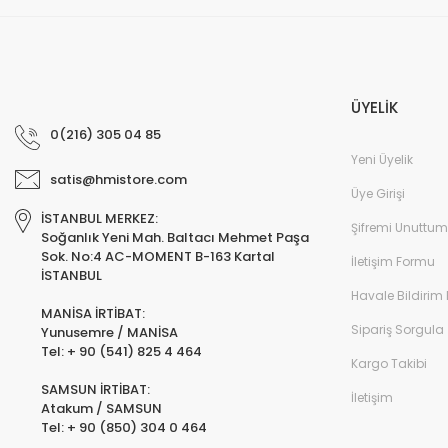
ÜYELİK
0(216) 305 04 85
Yeni Üyelik
satis@hmistore.com
Üye Girişi
İSTANBUL MERKEZ:
Şifremi Unuttum
Soğanlık Yeni Mah. Baltacı Mehmet Paşa
Sok. No:4 AC-MOMENT B-163 Kartal
İletişim Formu
İSTANBUL
Havale Bildirim
MANİSA İRTİBAT:
Sipariş Sorgula
Yunusemre / MANİSA
Tel: + 90 (541) 825 4 464
Kargo Takibi
SAMSUN İRTİBAT:
İletişim
Atakum / SAMSUN
Tel: + 90 (850) 304 0 464