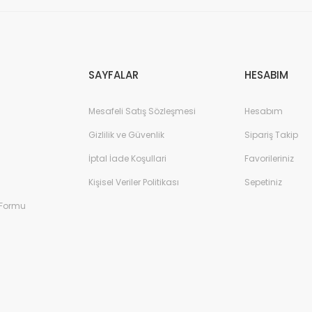
Gönder
SAYFALAR
HESABIM
Mesafeli Satış Sözleşmesi
Hesabım
Gizlilik ve Güvenlik
Sipariş Takip
İptal İade Koşullari
Favorileriniz
Kişisel Veriler Politikası
Sepetiniz
 Formu