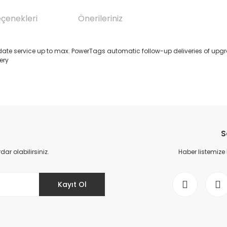
eçenekleri
Önerileriniz
te service up to max. PowerTags automatic follow-up deliveries of upgra
ery
da yetersiz gördüğünüz noktaları öneri formunu kullanarak tarafımıza il
Bu ürüne ilk yorumu siz yapın!
S
Yorum Yaz
r olabilirsiniz.
Haber listemize
Kayıt Ol