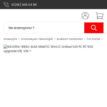
0(216) 305 04 85
Anasayfa
Otomasyon Teknolojisi
Endüstri Yazılımları
TIA Portal
S