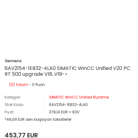
Siemens
6AV2154-1EB32-4LA0 SIMATIC WinCC Unified V20 PC
RT 500 upgrade V18..V19->
(0) Yorum
- 0 Puan
Kategori
SIMATIC WinCC Unified Runtime
Stok Kodu
6AV2154-1EB32-4LA0
Fiyat
378,14 EUR + KDV
*49,09 EUR den başlayan taksitlerle!
453,77 EUR