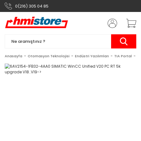
0(216) 305 04 85
Anasayfa
Otomasyon Teknolojisi
Endüstri Yazılımları
TIA Portal
S