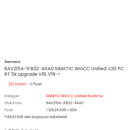
Siemens
6AV2154-1FB32-4AA0 SIMATIC WinCC Unified V20 PC
RT 5k upgrade V18..V19->
(0) Yorum
- 0 Puan
Kategori
SIMATIC WinCC Unified Runtime
Stok Kodu
6AV2154-1FB32-4AA0
Fiyat
1.129,24 EUR + KDV
*146,61 EUR den başlayan taksitlerle!