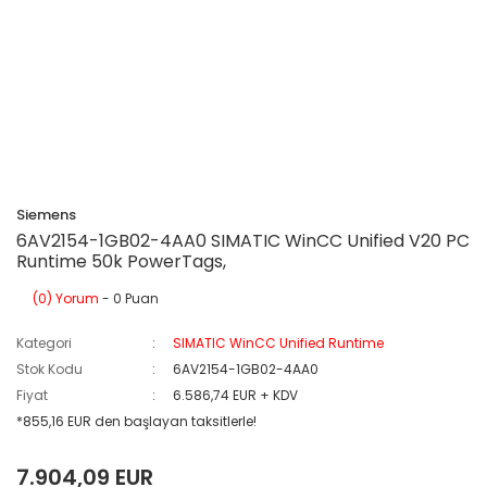
Siemens
6AV2154-1GB02-4AA0 SIMATIC WinCC Unified V20 PC
Runtime 50k PowerTags,
(0) Yorum
- 0 Puan
Kategori
SIMATIC WinCC Unified Runtime
Stok Kodu
6AV2154-1GB02-4AA0
Fiyat
6.586,74 EUR + KDV
*855,16 EUR den başlayan taksitlerle!
7.904,09 EUR