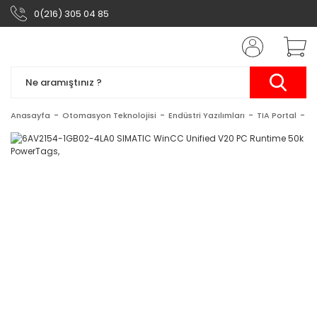
0(216) 305 04 85
Anasayfa
Otomasyon Teknolojisi
Endüstri Yazılımları
TIA Portal
S