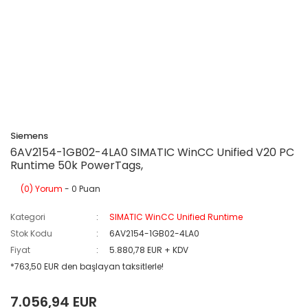
Siemens
6AV2154-1GB02-4LA0 SIMATIC WinCC Unified V20 PC
Runtime 50k PowerTags,
(0) Yorum
- 0 Puan
Kategori
SIMATIC WinCC Unified Runtime
Stok Kodu
6AV2154-1GB02-4LA0
Fiyat
5.880,78 EUR + KDV
*763,50 EUR den başlayan taksitlerle!
7.056,94 EUR