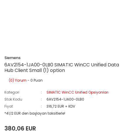
Siemens
6AV2154-1JA00-0LB0 SIMATIC WinCC Unified Data
Hub Client Small (1) option
(0) Yorum
- 0 Puan
Kategori
SIMATIC WinCC Unified Opsiyonları
Stok Kodu
6AV2154-1JA00-0LB0
Fiyat
316,72 EUR + KDV
*41,12 EUR den başlayan taksitlerle!
380,06 EUR