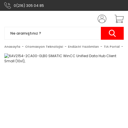
0(216) 305 04 85
Anasayfa
Otomasyon Teknolojisi
Endüstri Yazılımları
TIA Portal
S