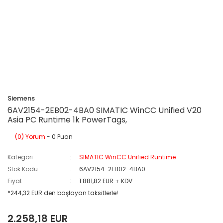
Siemens
6AV2154-2EB02-4BA0 SIMATIC WinCC Unified V20
Asia PC Runtime 1k PowerTags,
(0) Yorum
- 0 Puan
Kategori
SIMATIC WinCC Unified Runtime
Stok Kodu
6AV2154-2EB02-4BA0
Fiyat
1.881,82 EUR + KDV
*244,32 EUR den başlayan taksitlerle!
2.258,18 EUR