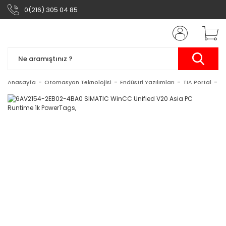
0(216) 305 04 85
Anasayfa
Otomasyon Teknolojisi
Endüstri Yazılımları
TIA Portal
S