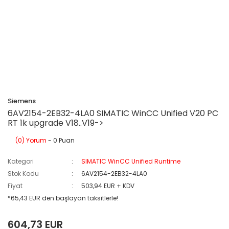
Siemens
6AV2154-2EB32-4LA0 SIMATIC WinCC Unified V20 PC
RT 1k upgrade V18..V19->
(0) Yorum
- 0 Puan
Kategori
SIMATIC WinCC Unified Runtime
Stok Kodu
6AV2154-2EB32-4LA0
Fiyat
503,94 EUR + KDV
*65,43 EUR den başlayan taksitlerle!
604,73 EUR