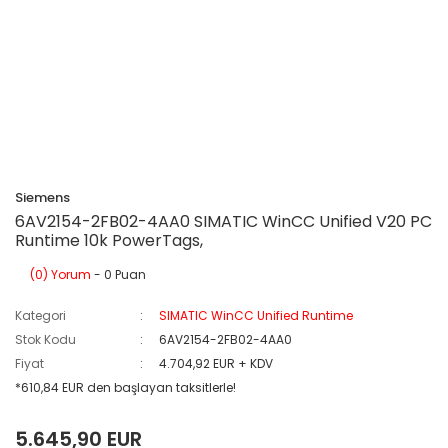
Siemens
6AV2154-2FB02-4AA0 SIMATIC WinCC Unified V20 PC
Runtime 10k PowerTags,
(0) Yorum
- 0 Puan
Kategori
SIMATIC WinCC Unified Runtime
Stok Kodu
6AV2154-2FB02-4AA0
Fiyat
4.704,92 EUR + KDV
*610,84 EUR den başlayan taksitlerle!
5.645,90 EUR