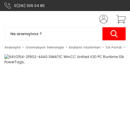
0(216) 305 04 85
Anasayfa
Otomasyon Teknolojisi
Endüstri Yazılımları
TIA Portal
S