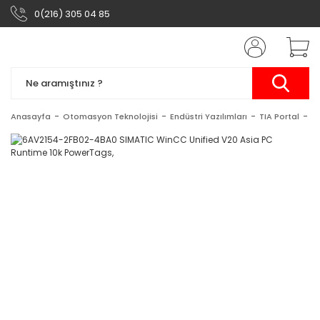
0(216) 305 04 85
Anasayfa
Otomasyon Teknolojisi
Endüstri Yazılımları
TIA Portal
S