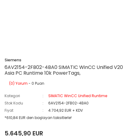
Siemens
6AV2154-2FB02-4BA0 SIMATIC WinCC Unified V20
Asia PC Runtime 10k PowerTags,
(0) Yorum
- 0 Puan
Kategori
SIMATIC WinCC Unified Runtime
Stok Kodu
6AV2154-2FB02-4BA0
Fiyat
4.704,92 EUR + KDV
*610,84 EUR den başlayan taksitlerle!
5.645,90 EUR